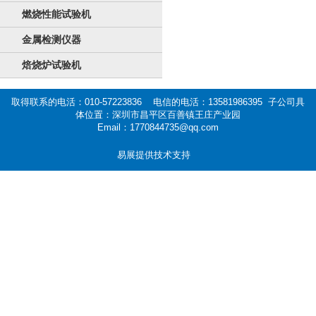
燃烧性能试验机
金属检测仪器
焙烧炉试验机
取得联系的电活：010-57223836 电信的电活：13581986395 子公司具
体位置：深圳市昌平区百善镇王庄产业园
Email：1770844735@qq.com
易展提供技术支持