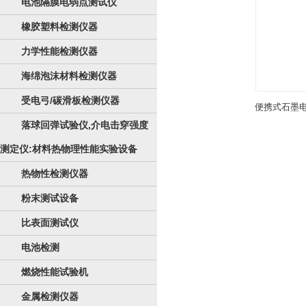
电池隔膜电弱点测试仪
橡胶塑料检测仪器
力学性能检测仪器
海绵泡沫材料检测仪器
受电弓/碳滑板检测仪器
便携式石墨电
落球回弹试验仪,介电击穿强度
测定仪:材料热物理性能实验设备
热物性检测仪器
粉末测试设备
比表面测试仪
电池检测
燃烧性能试验机
金属检测仪器