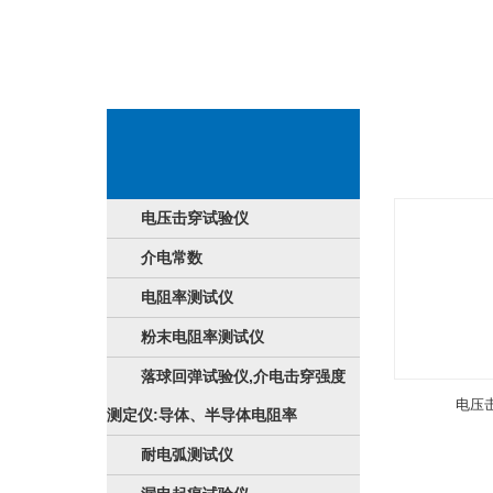
企业产品展现
电压击穿试验仪
介电常数
电阻率测试仪
粉末电阻率测试仪
落球回弹试验仪,介电击穿强度
电压
测定仪:导体、半导体电阻率
耐电弧测试仪