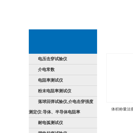
產品呈现
电压击穿试验仪
介电常数
电阻率测试仪
粉末电阻率测试仪
落球回弹试验仪,介电击穿强度
体积称量法
测定仪:导体、半导体电阻率
耐电弧测试仪