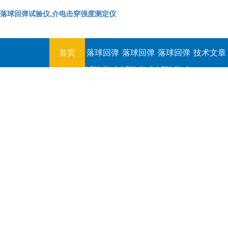
落球回弹试验仪,介电击穿强度测定仪
首页
落球回弹
落球回弹
落球回弹
技术文章
试验仪,介
试验仪,介
试验仪,介
电击穿强
电击穿强
电击穿强
度测定仪
度测定仪
度测定仪