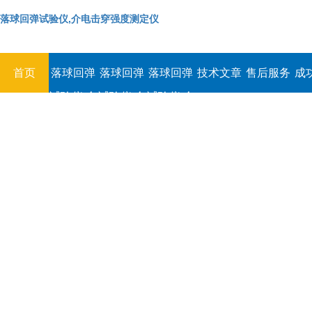
落球回弹试验仪,介电击穿强度测定仪
首页
落球回弹
落球回弹
落球回弹
技术文章
售后服务
成
试验仪,介
试验仪,介
试验仪,介
电击穿强
电击穿强
电击穿强
度测定仪
度测定仪
度测定仪